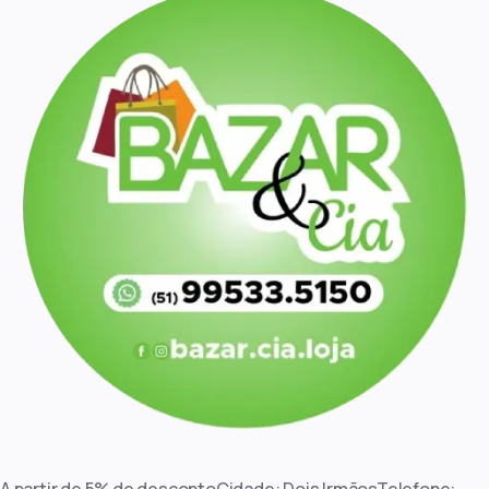
A partir de 5% de descontoCidade: Dois IrmãosTelefone: