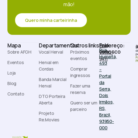
mão!
Quero minha carteirinha
Mapa
Departamentos
Outros links
Endereço:
Fale
(51)
a
S
Rua
conosco
d
Sobre AFGH
Vocal Herval
Próximos
99882-
p
Humaitá,
eventos
P
9411
P
Eventos
Herval em
493
Cordas
Comprar
–
Loja
ingressos
Portal
Banda Marcial
da
Blog
Herval
Fazer uma
Serra,
reserva
Contato
Dois
DTG Porteira
Irmãos,
Aberta
Quero ser um
RS,
parceiro
Projeto
Brazil,
Re.Movies
93950-
000