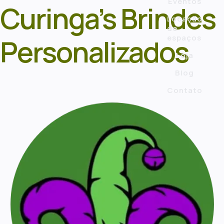
Eventos
Curinga’s Brindes
Locação
de
espaços
Personalizados
Loja
Blog
Contato