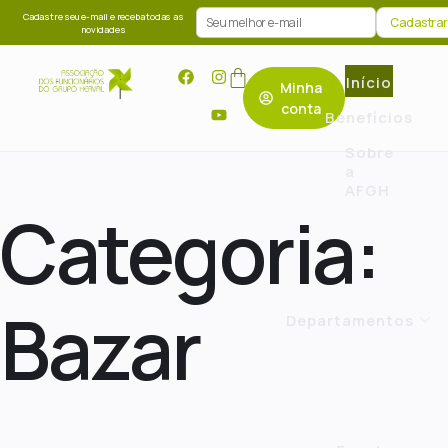
Cadastre seu e-mail e receba todas as
novidades
Início
Minha
conta
Benefícios
Sobre
a
AFGH
Categoria:
Bazar
Departamentos