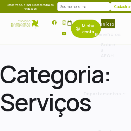
Cadastre seu e-mail e receba todas as
novidades
Início
Minha
conta
Benefícios
Sobre
a
AFGH
Categoria:
Serviços
Departamentos