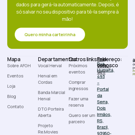
dados para gerá-la automaticamente. Depois, é
só salvar no seu dispositivo para tê-la sempre à
mão!
Quero minha carteirinha
Mapa
Departamentos
Outros links
Endereço:
Fale
(51)
a
S
Rua
conosco
d
Sobre AFGH
Vocal Herval
Próximos
99882-
p
Humaitá,
eventos
P
9411
P
Eventos
Herval em
493
Cordas
Comprar
–
Loja
ingressos
Portal
Banda Marcial
da
Blog
Herval
Fazer uma
Serra,
reserva
Contato
Dois
DTG Porteira
Irmãos,
Aberta
Quero ser um
RS,
parceiro
Projeto
Brazil,
Re.Movies
93950-