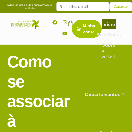
Cadastre seu e-mail e receba todas as
novidades
Início
Minha
conta
Benefícios
Sobre
a
Como
AFGH
se
associar
Departamentos
à