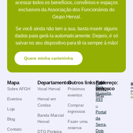
acessar todos os benefícios, convênios e espaços
exclusivos da Associação dos Funcionários do
Grupo Herval.
Se você ainda não tem a sua, basta inserir alguns
dados para gerá-la automaticamente. Depois, é só
salvar no seu dispositivo para tê-la sempre à mão!
Quero minha carteirinha
Mapa
Departamentos
Outros links
Endereço:
Fale
(51)
a
S
Rua
conosco
d
Sobre AFGH
Vocal Herval
Próximos
99882-
p
Humaitá,
P
eventos
9411
P
Eventos
Herval em
493
Cordas
Comprar
–
Loja
ingressos
Portal
Banda Marcial
da
Blog
Herval
Fazer uma
Serra,
reserva
Contato
Dois
DTG Porteira