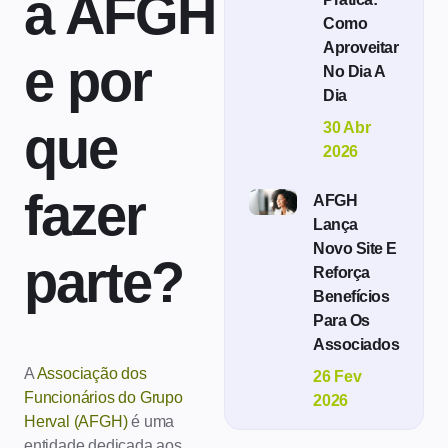
a AFGH
Como
Aproveitar
e por
No Dia A
Dia
que
30 Abr
2026
fazer
AFGH
Lança
Novo Site E
parte?
Reforça
Benefícios
Para Os
Associados
A
Associação dos
26 Fev
Funcionários do Grupo
2026
Herval (AFGH)
é uma
entidade dedicada aos