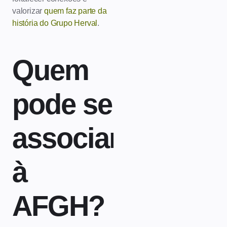
valorizar
quem faz parte da
história do Grupo Herval
.
Quem
pode se
associar
à
AFGH?