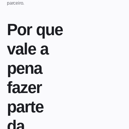
parceiro.
Por que
vale a
pena
fazer
parte
da