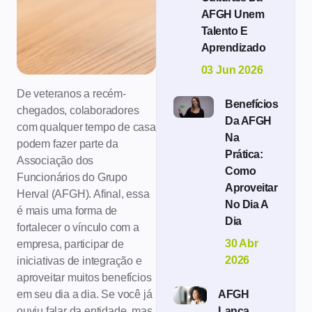
AFGH Unem
Talento E
Aprendizado
03 Jun 2026
De veteranos a recém-
Benefícios
chegados, colaboradores
Da AFGH
com qualquer tempo de casa
Na
podem fazer parte da
Prática:
Associação dos
Como
Funcionários do Grupo
Aproveitar
Herval (AFGH). Afinal, essa
No Dia A
é mais uma forma de
Dia
fortalecer o vínculo com a
30 Abr
empresa, participar de
2026
iniciativas de integração e
aproveitar muitos benefícios
em seu dia a dia. Se você já
AFGH
ouviu falar da entidade, mas
Lança