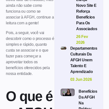
ainda não sabe como
Novo Site E
funciona ou como se
Reforça
associar à AFGH, continue a
Benefícios
leitura com a gente!
Para Os
Associados
Pois, a seguir, você vai
26 Fev
descobrir como o processo é
2026
simples e rápido, quanto
Departamentos
custa se associar e o que
Culturais Da
fazer para começar a
AFGH Unem
aproveitar todos os
Talento E
benefícios oferecidos pela
Aprendizado
nossa entidade.
03 Jun 2026
O que é
Benefícios
Da AFGH
Na
Prática: