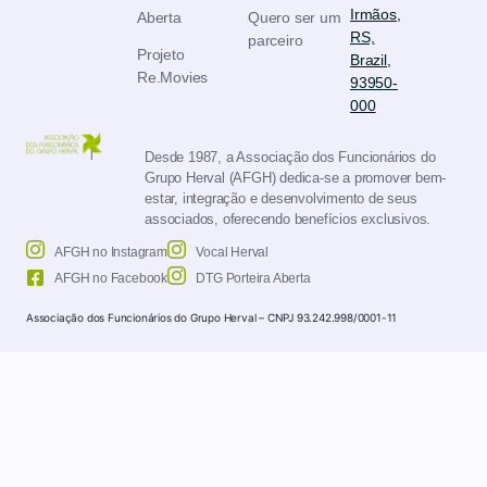
Irmãos,
Aberta
Quero ser um
RS,
parceiro
Projeto
Brazil,
Re.Movies
93950-
000
Desde 1987, a Associação dos Funcionários do
Grupo Herval (AFGH) dedica-se a promover bem-
estar, integração e desenvolvimento de seus
associados, oferecendo benefícios exclusivos.
AFGH no Instagram
Vocal Herval
AFGH no Facebook
DTG Porteira Aberta
Associação dos Funcionários do Grupo Herval – CNPJ 93.242.998/0001-11