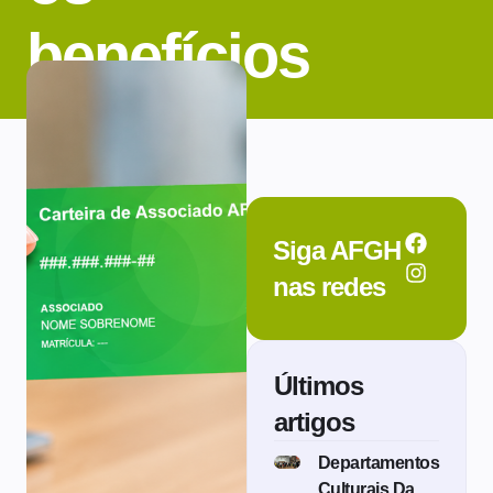
benefícios
Siga AFGH
nas redes
Últimos
artigos
Departamentos
Culturais Da