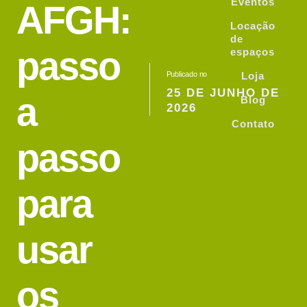
Eventos
AFGH:
Locação
de
passo
espaços
Publicado no
Loja
25 DE JUNHO DE
a
Blog
2026
Contato
passo
para
usar
os