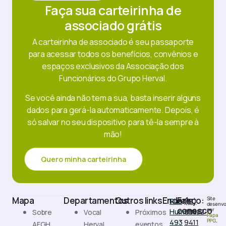
Faça sua carteirinha de
associado grátis
A carteirinha de associado é seu passaporte
para acessar todos os benefícios, convênios e
espaços exclusivos da Associação dos
Funcionários do Grupo Herval.
Se você ainda não tem a sua, basta inserir alguns
dados para gerá-la automaticamente. Depois, é
só salvar no seu dispositivo para tê-la sempre à
mão!
Quero minha carteirinha
Mapa
Departamentos
Outros links
Endereço:
Fale
Site
Rua
(51)
desenvo
conosco
por
Humaitá,
99882-
Sobre
Vocal
Próximos
Papa
493
9411
PPG
.
AFGH
Herval
eventos