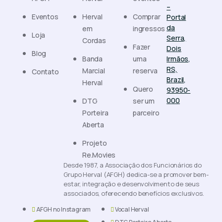
–
Eventos
Herval
Comprar
Portal
da
em
ingressos
Loja
Serra,
Cordas
Fazer
Dois
Blog
Banda
uma
Irmãos,
RS,
Marcial
reserva
Contato
Brazil,
Herval
Quero
93950-
000
DTG
ser um
Porteira
parceiro
Aberta
Projeto
Re.Movies
Desde 1987, a Associação dos Funcionários do
Grupo Herval (AFGH) dedica-se a promover bem-
estar, integração e desenvolvimento de seus
associados, oferecendo benefícios exclusivos.
AFGH no Instagram
Vocal Herval