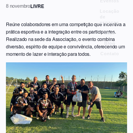
Eventos
LIVRE
8 novembro
Locação
de
espaços
Reúne colaboradores em uma competição que incentiva a
prática esportiva e a integração entre os participantes.
Loja
Realizado na sede da Associação, o evento combina
Blog
diversão, espírito de equipe e convivência, oferecendo um
momento de lazer e interação para todos.
Contato