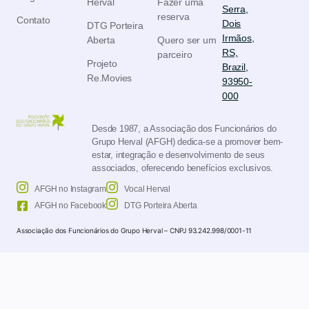
Herval
Fazer uma
Serra,
reserva
Contato
Dois
DTG Porteira
Irmãos,
Aberta
Quero ser um
RS,
parceiro
Projeto
Brazil,
Re.Movies
93950-
000
Desde 1987, a Associação dos Funcionários do
Grupo Herval (AFGH) dedica-se a promover bem-
estar, integração e desenvolvimento de seus
associados, oferecendo benefícios exclusivos.
AFGH no Instagram
Vocal Herval
AFGH no Facebook
DTG Porteira Aberta
Associação dos Funcionários do Grupo Herval – CNPJ 93.242.998/0001-11