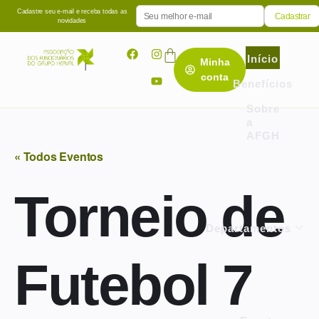
Cadastre seu e-mail e receba todas as
novidades
Início
Minha
conta
Benefícios
Sobre
a
AFGH
« Todos Eventos
Torneio de
Departamentos
Futebol 7