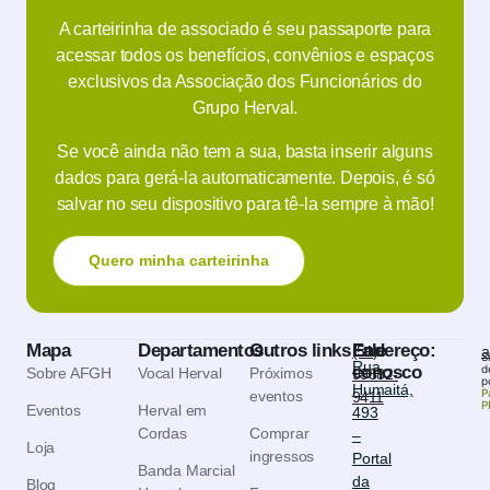
A carteirinha de associado é seu passaporte para
acessar todos os benefícios, convênios e espaços
exclusivos da Associação dos Funcionários do
Grupo Herval.
Se você ainda não tem a sua, basta inserir alguns
dados para gerá-la automaticamente. Depois, é só
salvar no seu dispositivo para tê-la sempre à mão!
Quero minha carteirinha
Mapa
Departamentos
Outros links
Endereço:
Fale
(51)
a
S
Rua
conosco
d
Sobre AFGH
Vocal Herval
Próximos
99882-
p
Humaitá,
P
eventos
9411
P
Eventos
Herval em
493
Cordas
Comprar
–
Loja
ingressos
Portal
Banda Marcial
da
Blog