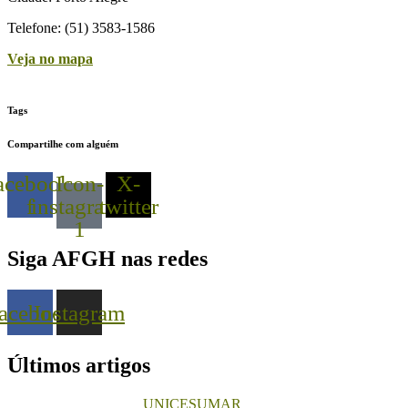
Telefone: (51) 3583-1586
Veja no mapa
Tags
Compartilhe com alguém
acebook-
Icon-
X-
f
instagram-
twitter
1
Siga AFGH nas redes
acebook
Instagram
Últimos artigos
UNICESUMAR