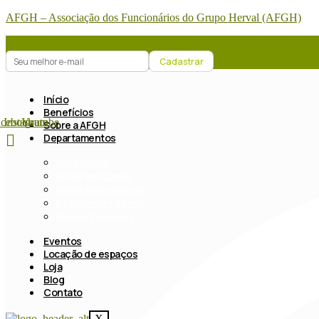
AFGH – Associação dos Funcionários do Grupo Herval (AFGH)
Início
Benefícios
acebook
Instagram
Youtube
Sobre a AFGH
Departamentos
Vocal Herval
Herval em Cordas
Banda Marcial Herval
DTG Porteira Aberta
Projeto Re.movies
Eventos
Locação de espaços
Loja
Blog
Contato
X