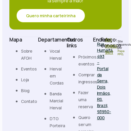
la sempre à mão!
Quero minha carteirinha
Mapa
Departamentos
Outros
Endereço:
Fale
(51)
Site
Rua
links
conosco
desenvolv
99882-
por
Humaitá,
Sobre
Vocal
Papa
9411
PPG
.
493
Próximos
AFGH
Herval
–
eventos
Portal
Eventos
Herval
Comprar
da
em
Loja
Serra,
ingressos
Cordas
Dois
Blog
Fazer
Irmãos,
Banda
RS,
uma
Marcial
Contato
Brazil,
reserva
Herval
93950-
Quero
000
DTG
ser um
Porteira