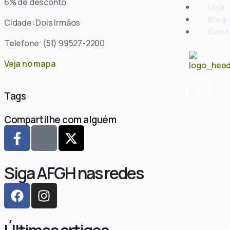
6% de desconto
Loja
Blog
Cidade: Dois Irmãos
Cont
Telefone: (51) 99527-2200
Veja no mapa
X
Tags
Compartilhe com alguém
Siga AFGH nas redes