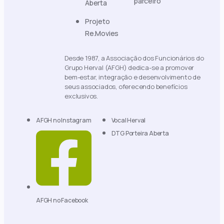
parceiro
Aberta
Projeto
Re.Movies
Desde 1987, a Associação dos Funcionários do
Grupo Herval (AFGH) dedica-se a promover
bem-estar, integração e desenvolvimento de
seus associados, oferecendo benefícios
exclusivos.
AFGH no Instagram
Vocal Herval
DTG Porteira Aberta
AFGH no Facebook