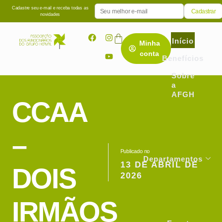
Cadastre seu e-mail e receba todas as
novidades
Início
Minha
conta
Benefícios
Sobre
a
AFGH
CCAA
–
Publicado no
Departamentos
13 DE ABRIL DE
DOIS
2026
IRMÃOS