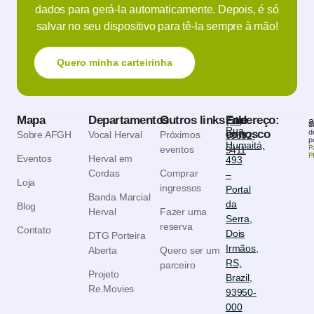
dados para gerá-la automaticamente. Depois, é só
salvar no seu dispositivo para tê-la sempre à mão!
Quero minha carteirinha
Mapa
Departamentos
Outros links
Endereço:
Fale
(51)
a
S
Rua
conosco
d
Sobre AFGH
Vocal Herval
Próximos
99882-
p
Humaitá,
P
eventos
9411
P
Eventos
Herval em
493
Cordas
Comprar
–
Loja
ingressos
Portal
Banda Marcial
da
Blog
Herval
Fazer uma
Serra,
reserva
Contato
Dois
DTG Porteira
Irmãos,
Aberta
Quero ser um
RS,
parceiro
Projeto
Brazil,
Re.Movies
93950-
000