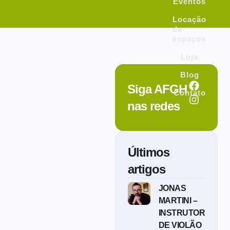
Eventos
Locação
de
espaços
Loja
Blog
Siga AFGH
Contato
nas redes
Últimos
artigos
JONAS
MARTINI –
INSTRUTOR
DE VIOLÃO