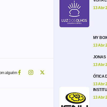
VISTA 
13 Abr 
MY BO
13 Abr 
JONAS 
13 Abr 
com alguém
ÓTICA D
13 Abr 
INSTIT
13 Abr 