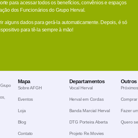
orte para acessar todos os benefícios, convênios e espaços
ação dos Funcionários do Grupo Herval.
rir alguns dados para gerá-la automaticamente. Depois, é só
ispositivo para tê-la sempre à mão!
Mapa
Departamentos
Outros 
 Grupo
Sobre AFGH
Vocal Herval
Próximos
os,
Eventos
Herval em Cordas
Comprar 
Loja
Banda Marcial Herval
Fazer um
Blog
DTG Porteira Aberta
Quero se
Contato
Projeto Re.Movies