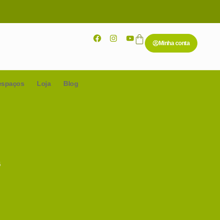
Minha conta
espaços
Loja
Blog
6