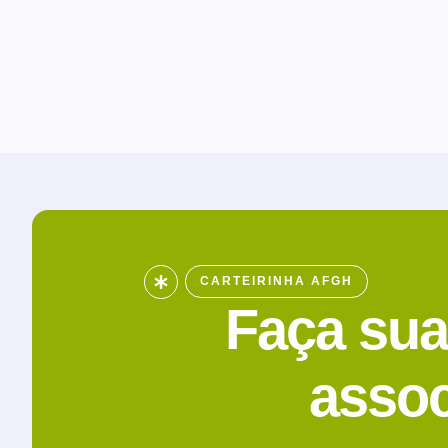
CARTEIRINHA AFGH
Faça sua
assoc