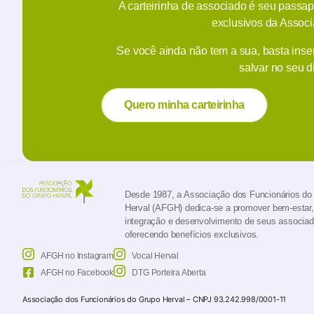
A carteirinha de associado é seu passap
exclusivos da Associ
Se você ainda não tem a sua, basta inse
salvar no seu d
Quero minha carteirinha
Desde 1987, a Associação dos Funcionários do
Herval (AFGH) dedica-se a promover bem-estar,
integração e desenvolvimento de seus associad
oferecendo benefícios exclusivos.
AFGH no Instagram
Vocal Herval
AFGH no Facebook
DTG Porteira Aberta
Associação dos Funcionários do Grupo Herval – CNPJ 93.242.998/0001-11