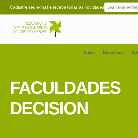
Cadastre seu e-mail e receba todas as novidades
Início
Benefícios
So
FACULDADES
DECISION