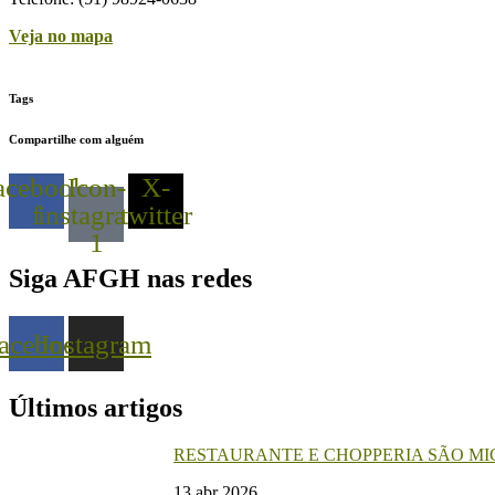
Veja no mapa
Tags
Compartilhe com alguém
acebook-
Icon-
X-
f
instagram-
twitter
1
Siga AFGH nas redes
acebook
Instagram
Últimos artigos
RESTAURANTE E CHOPPERIA SÃO M
13 abr 2026