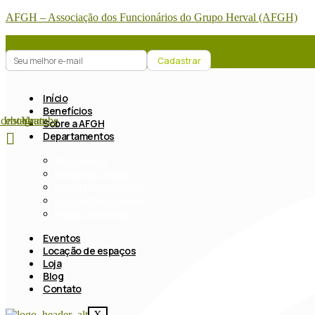
AFGH – Associação dos Funcionários do Grupo Herval (AFGH)
Início
Benefícios
acebook
Instagram
Youtube
Sobre a AFGH
Departamentos
Vocal Herval
Herval em Cordas
Banda Marcial Herval
DTG Porteira Aberta
Projeto Re.movies
Eventos
Locação de espaços
Loja
Blog
Contato
X