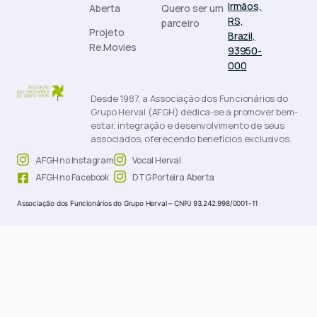
Irmãos,
Aberta
Quero ser um
RS,
parceiro
Projeto
Brazil,
Re.Movies
93950-
000
Desde 1987, a Associação dos Funcionários do
Grupo Herval (AFGH) dedica-se a promover bem-
estar, integração e desenvolvimento de seus
associados, oferecendo benefícios exclusivos.
AFGH no Instagram
Vocal Herval
AFGH no Facebook
DTG Porteira Aberta
Associação dos Funcionários do Grupo Herval – CNPJ 93.242.998/0001-11