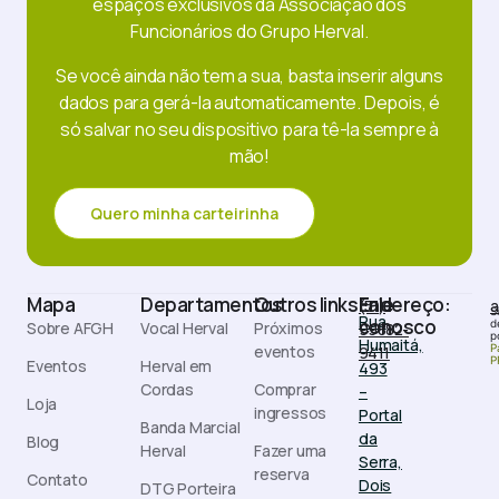
espaços exclusivos da Associação dos
Funcionários do Grupo Herval.
Se você ainda não tem a sua, basta inserir alguns
dados para gerá-la automaticamente. Depois, é
só salvar no seu dispositivo para tê-la sempre à
mão!
Quero minha carteirinha
Mapa
Departamentos
Outros links
Endereço:
Fale
(51)
a
S
Rua
conosco
d
Sobre AFGH
Vocal Herval
Próximos
99882-
p
Humaitá,
eventos
P
9411
P
Eventos
Herval em
493
Cordas
Comprar
–
Loja
ingressos
Portal
Banda Marcial
da
Blog
Herval
Fazer uma
Serra,
reserva
Contato
Dois
DTG Porteira