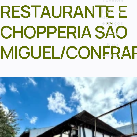
Eventos
RESTAURANTE E
Locação
de
espaços
CHOPPERIA SÃO
Loja
MIGUEL/CONFRAR
Blog
Contato