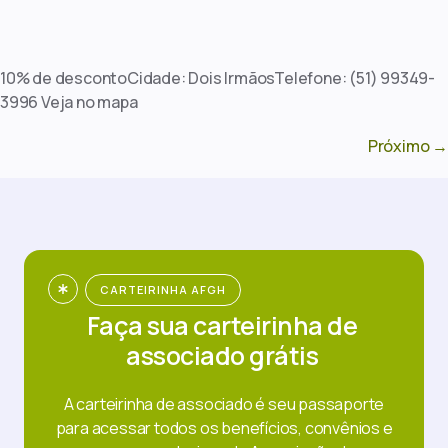
10% de descontoCidade: Dois IrmãosTelefone: (51) 99349-
3996 Veja no mapa
Próximo
→
CARTEIRINHA AFGH
Faça sua carteirinha de
associado grátis
A carteirinha de associado é seu passaporte
para acessar todos os benefícios, convênios e