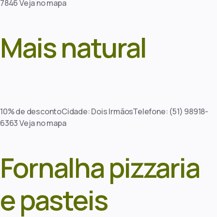
7846 Veja no mapa
Mais natural
10% de descontoCidade: Dois IrmãosTelefone: (51) 98918-
6363 Veja no mapa
Fornalha pizzaria
e pasteis