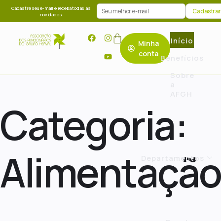
Cadastre seu e-mail e receba todas as
novidades
Início
Minha
conta
Benefícios
Sobre
a
AFGH
Categoria:
Alimentaçã
Departamentos