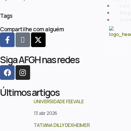
Loja
Blog
Tags
Con
Compartilhe com alguém
X
Siga AFGH nas redes
Últimos artigos
UNIVERSIDADE FEEVALE
13 abr 2026
TATIANA DILLY DEXHEIMER