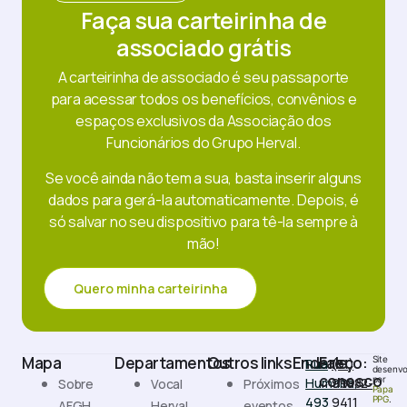
Faça sua carteirinha de
associado grátis
A carteirinha de associado é seu passaporte
para acessar todos os benefícios, convênios e
espaços exclusivos da Associação dos
Funcionários do Grupo Herval.
Se você ainda não tem a sua, basta inserir alguns
dados para gerá-la automaticamente. Depois, é
só salvar no seu dispositivo para tê-la sempre à
mão!
Quero minha carteirinha
Mapa
Departamentos
Outros links
Endereço:
Fale
Site
Rua
(51)
desenvo
conosco
por
Humaitá,
99882-
Sobre
Vocal
Próximos
Papa
493
9411
PPG
.
AFGH
Herval
eventos