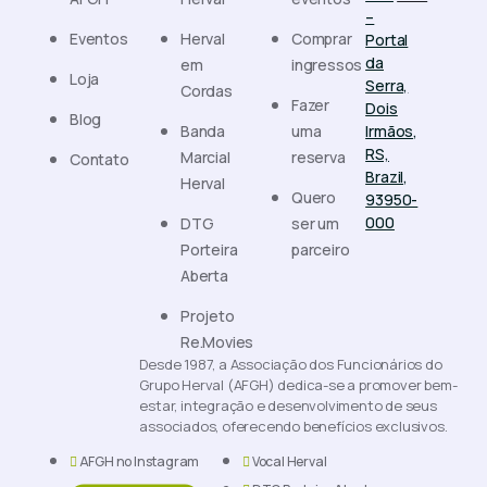
–
Eventos
Herval
Comprar
Portal
da
em
ingressos
Loja
Serra,
Cordas
Fazer
Dois
Blog
Banda
uma
Irmãos,
RS,
Marcial
reserva
Contato
Brazil,
Herval
Quero
93950-
000
DTG
ser um
Porteira
parceiro
Aberta
Projeto
Re.Movies
Desde 1987, a Associação dos Funcionários do
Grupo Herval (AFGH) dedica-se a promover bem-
estar, integração e desenvolvimento de seus
associados, oferecendo benefícios exclusivos.
AFGH no Instagram
Vocal Herval