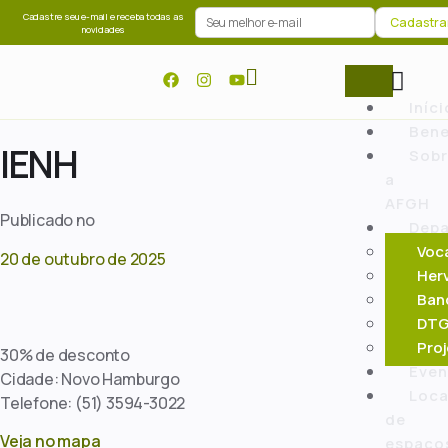
Cadastre seu e-mail e receba todas as
novidades
Iníci
Bene
IENH
Sob
a
AFGH
Publicado no
Dep
Voca
20 de outubro de 2025
Her
Band
DTG 
Proj
30% de desconto
Even
Cidade: Novo Hamburgo
Loc
Telefone: (51) 3594-3022
de
Veja no mapa
espaço